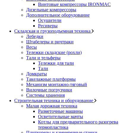
Винтовые компрессоры IRONMAC
Дизельные компрессоры
Дополнительное оборудование
Осушители
Ресиверы
Складская и грузоподъемная техника
Лебедки
Штабелеры и ричтраки
Весы
Тележки складские (рохли)
Тали и тельферы
Тележки для тали
Тали
Домкраты
Такелажные платформы
Механизм монтажно-тяговый
Вилочные погрузчики
Системы хранения
Строительная техника и оборудование
Малая дорожная техника
Разметочные машины
Осветительные мачты
Котлы для предварительного разогрева
термопластика
Плиткорезы и камнерезные станки