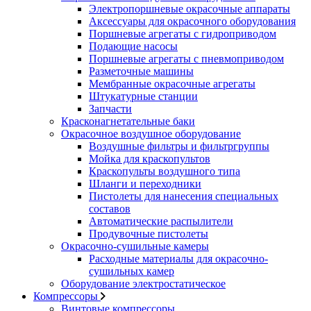
Электропоршневые окрасочные аппараты
Аксессуары для окрасочного оборудования
Поршневые агрегаты с гидроприводом
Подающие насосы
Поршневые агрегаты с пневмоприводом
Разметочные машины
Мембранные окрасочные агрегаты
Штукатурные станции
Запчасти
Красконагнетательные баки
Окрасочное воздушное оборудование
Воздушные фильтры и фильтргруппы
Мойка для краскопультов
Краскопульты воздушного типа
Шланги и переходники
Пистолеты для нанесения специальных
составов
Автоматические распылители
Продувочные пистолеты
Окрасочно-сушильные камеры
Расходные материалы для окрасочно-
сушильных камер
Оборудование электростатическое
Компрессоры
Винтовые компрессоры