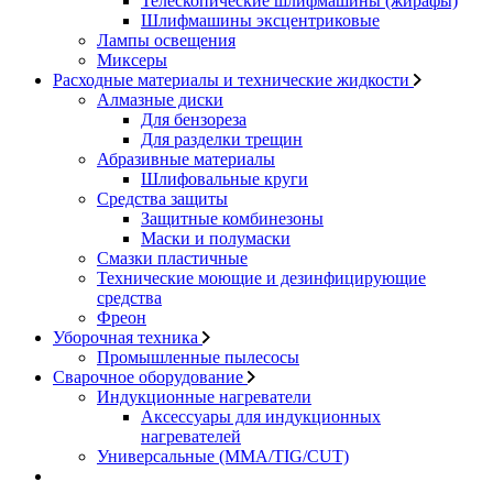
Телескопические шлифмашины (жирафы)
Шлифмашины эксцентриковые
Лампы освещения
Миксеры
Расходные материалы и технические жидкости
Алмазные диски
Для бензореза
Для разделки трещин
Абразивные материалы
Шлифовальные круги
Средства защиты
Защитные комбинезоны
Маски и полумаски
Смазки пластичные
Технические моющие и дезинфицирующие
средства
Фреон
Уборочная техника
Промышленные пылесосы
Сварочное оборудование
Индукционные нагреватели
Аксессуары для индукционных
нагревателей
Универсальные (MMA/TIG/CUT)