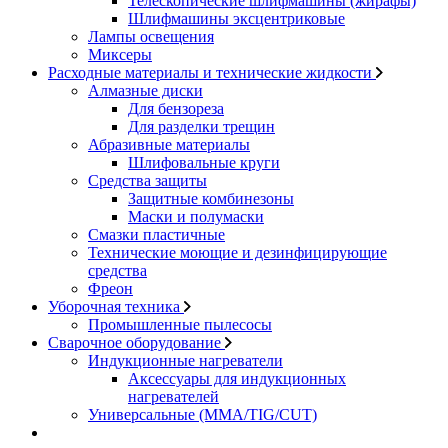
Телескопические шлифмашины (жирафы)
Шлифмашины эксцентриковые
Лампы освещения
Миксеры
Расходные материалы и технические жидкости
Алмазные диски
Для бензореза
Для разделки трещин
Абразивные материалы
Шлифовальные круги
Средства защиты
Защитные комбинезоны
Маски и полумаски
Смазки пластичные
Технические моющие и дезинфицирующие
средства
Фреон
Уборочная техника
Промышленные пылесосы
Сварочное оборудование
Индукционные нагреватели
Аксессуары для индукционных
нагревателей
Универсальные (MMA/TIG/CUT)