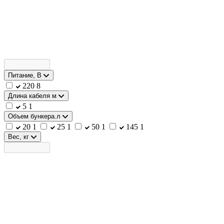
Питание, В
220
8
Длина кабеля м
5
1
Объем бункера.л
20
1
25
1
50
1
145
1
Вес, кг