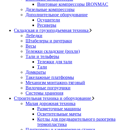
Винтовые компрессоры IRONMAC
Дизельные компрессоры
Дополнительное оборудование
Осушители
Ресиверы
Складская и грузоподъемная техника
Лебедки
Штабелеры и ричтраки
Весы
Тележки складские (рохли)
Тали и тельферы
Тележки для тали
Тали
Домкраты
Такелажные платформы
Механизм монтажно-тяговый
Вилочные погрузчики
Системы хранения
Строительная техника и оборудование
Малая дорожная техника
Разметочные машины
Осветительные мачты
Котлы для предварительного разогрева
термопластика
Плиткорезы и камнерезные станки