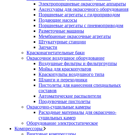
Электропоршневые окрасочные аппараты
Аксессуары для окрасочного оборудования
Поршневые агрегаты с гидроприводом
Подающие насосы
Поршневые агрегаты с пневмоприводом
Разметочные машины
Мембранные окрасочные агрегаты
Штукатурные станции
Запчасти
Красконагнетательные баки
Окрасочное воздушное оборудование
Воздушные фильтры и фильтргруппы
Мойка для краскопультов
Краскопульты воздушного типа
Шланги и переходники
Пистолеты для нанесения специальных
составов
Автоматические распылители
Продувочные пистолеты
Окрасочно-сушильные камеры
Расходные материалы для окрасочно-
сушильных камер
Оборудование электростатическое
Компрессоры
Винтовые компрессоры