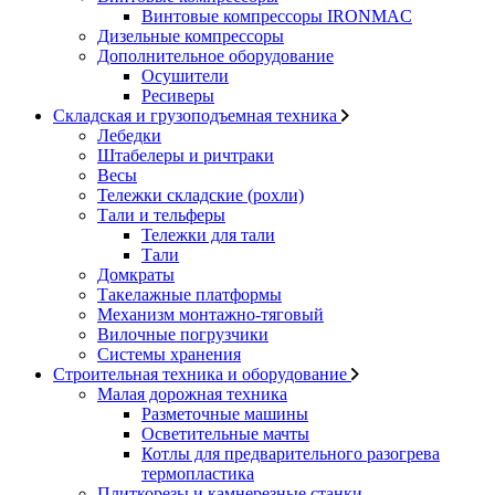
Винтовые компрессоры IRONMAC
Дизельные компрессоры
Дополнительное оборудование
Осушители
Ресиверы
Складская и грузоподъемная техника
Лебедки
Штабелеры и ричтраки
Весы
Тележки складские (рохли)
Тали и тельферы
Тележки для тали
Тали
Домкраты
Такелажные платформы
Механизм монтажно-тяговый
Вилочные погрузчики
Системы хранения
Строительная техника и оборудование
Малая дорожная техника
Разметочные машины
Осветительные мачты
Котлы для предварительного разогрева
термопластика
Плиткорезы и камнерезные станки