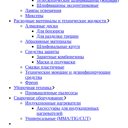
Телескопические шлифмашины (жирафы)
Шлифмашины эксцентриковые
Лампы освещения
Миксеры
Расходные материалы и технические жидкости
Алмазные диски
Для бензореза
Для разделки трещин
Абразивные материалы
Шлифовальные круги
Средства защиты
Защитные комбинезоны
Маски и полумаски
Смазки пластичные
Технические моющие и дезинфицирующие
средства
Фреон
Уборочная техника
Промышленные пылесосы
Сварочное оборудование
Индукционные нагреватели
Аксессуары для индукционных
нагревателей
Универсальные (MMA/TIG/CUT)