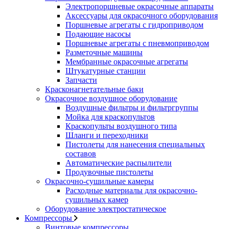
Электропоршневые окрасочные аппараты
Аксессуары для окрасочного оборудования
Поршневые агрегаты с гидроприводом
Подающие насосы
Поршневые агрегаты с пневмоприводом
Разметочные машины
Мембранные окрасочные агрегаты
Штукатурные станции
Запчасти
Красконагнетательные баки
Окрасочное воздушное оборудование
Воздушные фильтры и фильтргруппы
Мойка для краскопультов
Краскопульты воздушного типа
Шланги и переходники
Пистолеты для нанесения специальных
составов
Автоматические распылители
Продувочные пистолеты
Окрасочно-сушильные камеры
Расходные материалы для окрасочно-
сушильных камер
Оборудование электростатическое
Компрессоры
Винтовые компрессоры