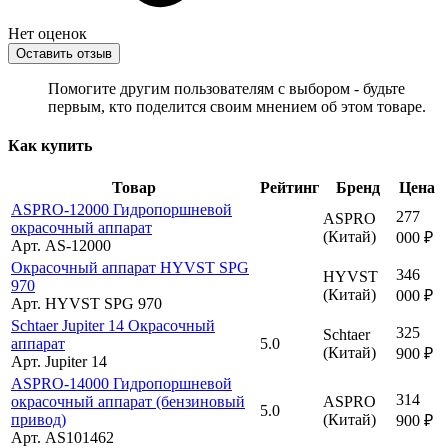
Нет оценок
Оставить отзыв
Помогите другим пользователям с выбором - будьте
первым, кто поделится своим мнением об этом товаре.
Как купить
Товар
Рейтинг
Бренд
Цена
ASPRO-12000 Гидропоршневой
277
ASPRO
окрасочный аппарат
(Китай)
000 ₽
Арт. AS-12000
Окрасочный аппарат HYVST SPG
346
HYVST
970
(Китай)
000 ₽
Арт. HYVST SPG 970
Schtaer Jupiter 14 Окрасочный
325
Schtaer
аппарат
5.0
(Китай)
900 ₽
Арт. Jupiter 14
ASPRO-14000 Гидропоршневой
314
окрасочный аппарат (бензиновый
ASPRO
5.0
привод)
(Китай)
900 ₽
Арт. AS101462