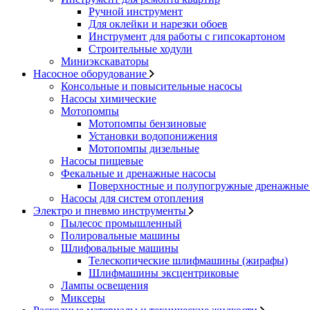
Ручной инструмент
Для оклейки и нарезки обоев
Инструмент для работы с гипсокартоном
Строительные ходули
Миниэкскаваторы
Насосное оборудование
Консольные и повысительные насосы
Насосы химические
Мотопомпы
Мотопомпы бензиновые
Установки водопонижения
Мотопомпы дизельные
Насосы пищевые
Фекальные и дренажные насосы
Поверхностные и полупогружные дренажные 
Насосы для систем отопления
Электро и пневмо инструменты
Пылесос промышленный
Полировальные машины
Шлифовальные машины
Телескопические шлифмашины (жирафы)
Шлифмашины эксцентриковые
Лампы освещения
Миксеры