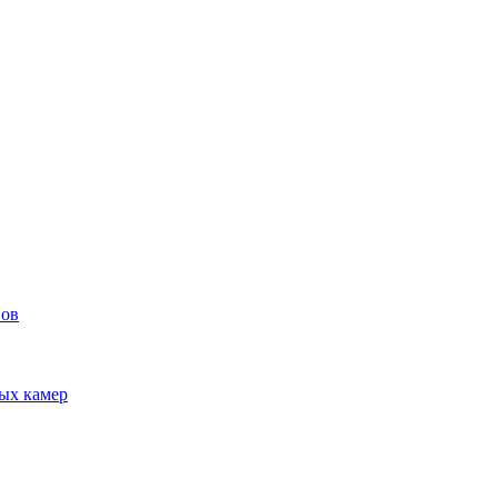
вов
ых камер