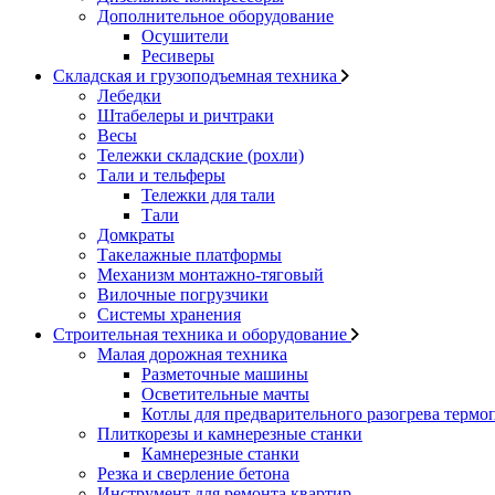
Дополнительное оборудование
Осушители
Ресиверы
Складская и грузоподъемная техника
Лебедки
Штабелеры и ричтраки
Весы
Тележки складские (рохли)
Тали и тельферы
Тележки для тали
Тали
Домкраты
Такелажные платформы
Механизм монтажно-тяговый
Вилочные погрузчики
Системы хранения
Строительная техника и оборудование
Малая дорожная техника
Разметочные машины
Осветительные мачты
Котлы для предварительного разогрева термо
Плиткорезы и камнерезные станки
Камнерезные станки
Резка и сверление бетона
Инструмент для ремонта квартир