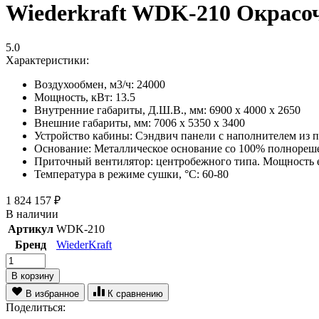
Wiederkraft WDK-210 Окрасо
5.0
Характеристики:
Воздухообмен, м3/ч:
24000
Мощность, кВт:
13.5
Внутренние габариты, Д.Ш.В., мм:
6900 х 4000 х 2650
Внешние габариты, мм:
7006 x 5350 x 3400
Устройство кабины:
Сэндвич панели с наполнителем из 
Основание:
Металлическое основание со 100% полнореш
Приточный вентилятор:
центробежного типа. Мощность е
Температура в режиме сушки, °С:
60-80
1 824 157
₽
В наличии
Артикул
WDK-210
Бренд
WiederKraft
В корзину
В избранное
К сравнению
Поделиться: