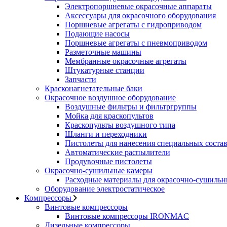
Электропоршневые окрасочные аппараты
Аксессуары для окрасочного оборудования
Поршневые агрегаты с гидроприводом
Подающие насосы
Поршневые агрегаты с пневмоприводом
Разметочные машины
Мембранные окрасочные агрегаты
Штукатурные станции
Запчасти
Красконагнетательные баки
Окрасочное воздушное оборудование
Воздушные фильтры и фильтргруппы
Мойка для краскопультов
Краскопульты воздушного типа
Шланги и переходники
Пистолеты для нанесения специальных соста
Автоматические распылители
Продувочные пистолеты
Окрасочно-сушильные камеры
Расходные материалы для окрасочно-сушильн
Оборудование электростатическое
Компрессоры
Винтовые компрессоры
Винтовые компрессоры IRONMAC
Дизельные компрессоры