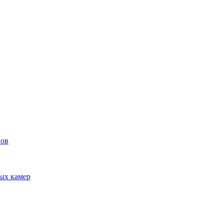
вов
ых камер