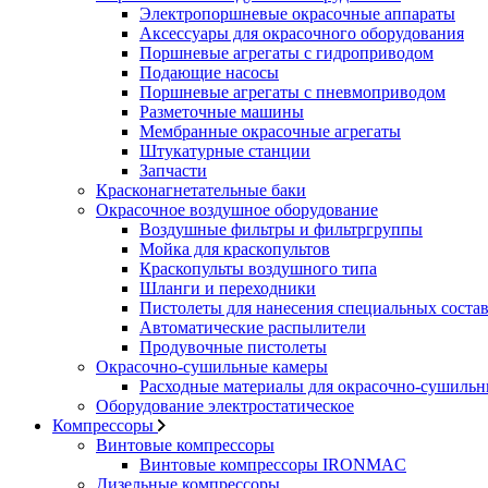
Электропоршневые окрасочные аппараты
Аксессуары для окрасочного оборудования
Поршневые агрегаты с гидроприводом
Подающие насосы
Поршневые агрегаты с пневмоприводом
Разметочные машины
Мембранные окрасочные агрегаты
Штукатурные станции
Запчасти
Красконагнетательные баки
Окрасочное воздушное оборудование
Воздушные фильтры и фильтргруппы
Мойка для краскопультов
Краскопульты воздушного типа
Шланги и переходники
Пистолеты для нанесения специальных соста
Автоматические распылители
Продувочные пистолеты
Окрасочно-сушильные камеры
Расходные материалы для окрасочно-сушильн
Оборудование электростатическое
Компрессоры
Винтовые компрессоры
Винтовые компрессоры IRONMAC
Дизельные компрессоры