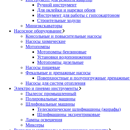
Ручной инструмент
Для оклейки и нарезки обоев
Инструмент для работы с гипсокартоном
Строительные ходули
Миниэкскаваторы
Насосное оборудование
Консольные и повысительные насосы
Насосы химические
Мотопомпы
Мотопомпы бензиновые
Установки водопонижения
Мотопомпы дизельные
Насосы пищевые
Фекальные и дренажные насосы
Поверхностные и полупогружные дренажные 
Насосы для систем отопления
Электро и пневмо инструменты
Пылесос промышленный
Полировальные машины
Шлифовальные машины
Телескопические шлифмашины (жирафы)
Шлифмашины эксцентриковые
Лампы освещения
Миксеры