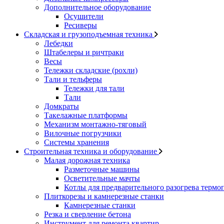
Дополнительное оборудование
Осушители
Ресиверы
Складская и грузоподъемная техника
Лебедки
Штабелеры и ричтраки
Весы
Тележки складские (рохли)
Тали и тельферы
Тележки для тали
Тали
Домкраты
Такелажные платформы
Механизм монтажно-тяговый
Вилочные погрузчики
Системы хранения
Строительная техника и оборудование
Малая дорожная техника
Разметочные машины
Осветительные мачты
Котлы для предварительного разогрева термо
Плиткорезы и камнерезные станки
Камнерезные станки
Резка и сверление бетона
Инструмент для ремонта квартир