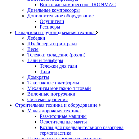
Винтовые компрессоры IRONMAC
Дизельные компрессоры
Дополнительное оборудование
Осушители
Ресиверы
Складская и грузоподъемная техника
Лебедки
Штабелеры и ричтраки
Весы
Тележки складские (рохли)
Тали и тельферы
Тележки для тали
Тали
Домкраты
Такелажные платформы
Механизм монтажно-тяговый
Вилочные погрузчики
Системы хранения
Строительная техника и оборудование
Малая дорожная техника
Разметочные машины
Осветительные мачты
Котлы для предварительного разогрева
термопластика
Плиткорезы и камнерезные станки