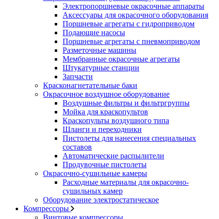
Электропоршневые окрасочные аппараты
Аксессуары для окрасочного оборудования
Поршневые агрегаты с гидроприводом
Подающие насосы
Поршневые агрегаты с пневмоприводом
Разметочные машины
Мембранные окрасочные агрегаты
Штукатурные станции
Запчасти
Красконагнетательные баки
Окрасочное воздушное оборудование
Воздушные фильтры и фильтргруппы
Мойка для краскопультов
Краскопульты воздушного типа
Шланги и переходники
Пистолеты для нанесения специальных
составов
Автоматические распылители
Продувочные пистолеты
Окрасочно-сушильные камеры
Расходные материалы для окрасочно-
сушильных камер
Оборудование электростатическое
Компрессоры
Винтовые компрессоры