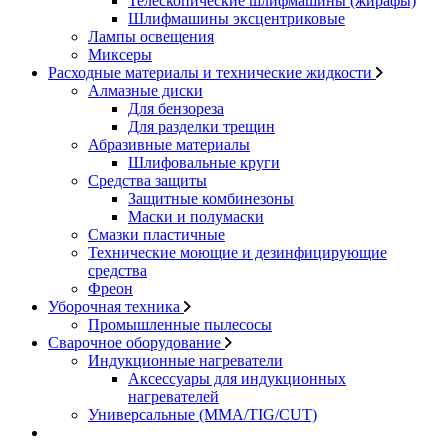
Телескопические шлифмашины (жирафы)
Шлифмашины эксцентриковые
Лампы освещения
Миксеры
Расходные материалы и технические жидкости
Алмазные диски
Для бензореза
Для разделки трещин
Абразивные материалы
Шлифовальные круги
Средства защиты
Защитные комбинезоны
Маски и полумаски
Смазки пластичные
Технические моющие и дезинфицирующие
средства
Фреон
Уборочная техника
Промышленные пылесосы
Сварочное оборудование
Индукционные нагреватели
Аксессуары для индукционных
нагревателей
Универсальные (MMA/TIG/CUT)