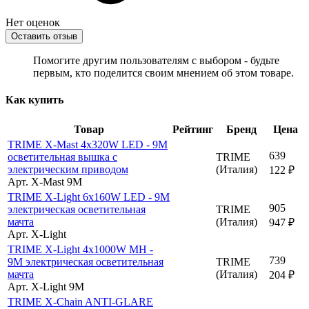
Нет оценок
Оставить отзыв
Помогите другим пользователям с выбором - будьте
первым, кто поделится своим мнением об этом товаре.
Как купить
Товар
Рейтинг
Бренд
Цена
TRIME X-Mast 4x320W LED - 9M
639
осветительная вышка с
TRIME
электрическим приводом
(Италия)
122 ₽
Арт. X-Mast 9M
TRIME X-Light 6x160W LED - 9M
905
электрическая осветительная
TRIME
мачта
(Италия)
947 ₽
Арт. X-Light
TRIME X-Light 4x1000W MH -
739
9M электрическая осветительная
TRIME
мачта
(Италия)
204 ₽
Арт. X-Light 9M
TRIME X-Chain ANTI-GLARE