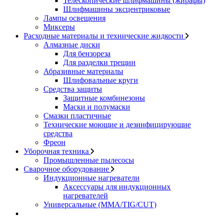
Телескопические шлифмашины (жирафы)
Шлифмашины эксцентриковые
Лампы освещения
Миксеры
Расходные материалы и технические жидкости
Алмазные диски
Для бензореза
Для разделки трещин
Абразивные материалы
Шлифовальные круги
Средства защиты
Защитные комбинезоны
Маски и полумаски
Смазки пластичные
Технические моющие и дезинфицирующие
средства
Фреон
Уборочная техника
Промышленные пылесосы
Сварочное оборудование
Индукционные нагреватели
Аксессуары для индукционных
нагревателей
Универсальные (MMA/TIG/CUT)