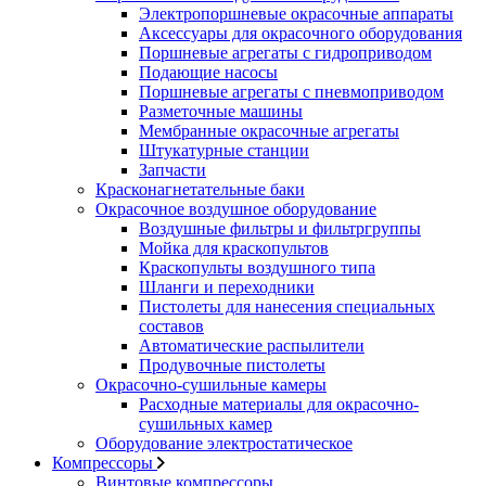
Электропоршневые окрасочные аппараты
Аксессуары для окрасочного оборудования
Поршневые агрегаты с гидроприводом
Подающие насосы
Поршневые агрегаты с пневмоприводом
Разметочные машины
Мембранные окрасочные агрегаты
Штукатурные станции
Запчасти
Красконагнетательные баки
Окрасочное воздушное оборудование
Воздушные фильтры и фильтргруппы
Мойка для краскопультов
Краскопульты воздушного типа
Шланги и переходники
Пистолеты для нанесения специальных
составов
Автоматические распылители
Продувочные пистолеты
Окрасочно-сушильные камеры
Расходные материалы для окрасочно-
сушильных камер
Оборудование электростатическое
Компрессоры
Винтовые компрессоры