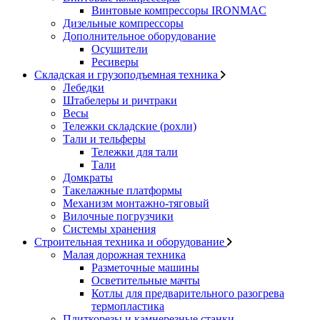
Винтовые компрессоры IRONMAC
Дизельные компрессоры
Дополнительное оборудование
Осушители
Ресиверы
Складская и грузоподъемная техника
Лебедки
Штабелеры и ричтраки
Весы
Тележки складские (рохли)
Тали и тельферы
Тележки для тали
Тали
Домкраты
Такелажные платформы
Механизм монтажно-тяговый
Вилочные погрузчики
Системы хранения
Строительная техника и оборудование
Малая дорожная техника
Разметочные машины
Осветительные мачты
Котлы для предварительного разогрева
термопластика
Плиткорезы и камнерезные станки