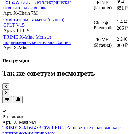
594
4x150W LED - 7M электрическая
TRIME
осветительная вышка
(Италия)
651 ₽
Арт. X-Chain 7M
Осветительная мачта (вышка)
1 434
Chicago
CPLT V15
Pneumatic
206 ₽
Арт. CPLT V15
TRIME X-Mine Monster
2 246
TRIME
подвижная осветительная башня
(Италия)
000 ₽
Арт. X-Mine
Инструкции
Так же советуем посмотреть
В наличии
Арт.:
X-Mast 9M
TRIME X-Mast 4x320W LED - 9M осветительная вышка с
электрическим приводом