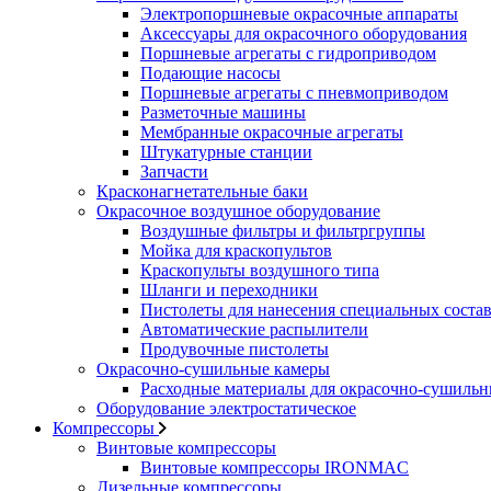
Электропоршневые окрасочные аппараты
Аксессуары для окрасочного оборудования
Поршневые агрегаты с гидроприводом
Подающие насосы
Поршневые агрегаты с пневмоприводом
Разметочные машины
Мембранные окрасочные агрегаты
Штукатурные станции
Запчасти
Красконагнетательные баки
Окрасочное воздушное оборудование
Воздушные фильтры и фильтргруппы
Мойка для краскопультов
Краскопульты воздушного типа
Шланги и переходники
Пистолеты для нанесения специальных соста
Автоматические распылители
Продувочные пистолеты
Окрасочно-сушильные камеры
Расходные материалы для окрасочно-сушильн
Оборудование электростатическое
Компрессоры
Винтовые компрессоры
Винтовые компрессоры IRONMAC
Дизельные компрессоры