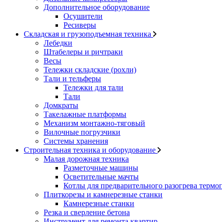
Дополнительное оборудование
Осушители
Ресиверы
Складская и грузоподъемная техника
Лебедки
Штабелеры и ричтраки
Весы
Тележки складские (рохли)
Тали и тельферы
Тележки для тали
Тали
Домкраты
Такелажные платформы
Механизм монтажно-тяговый
Вилочные погрузчики
Системы хранения
Строительная техника и оборудование
Малая дорожная техника
Разметочные машины
Осветительные мачты
Котлы для предварительного разогрева термо
Плиткорезы и камнерезные станки
Камнерезные станки
Резка и сверление бетона
Инструмент для ремонта квартир