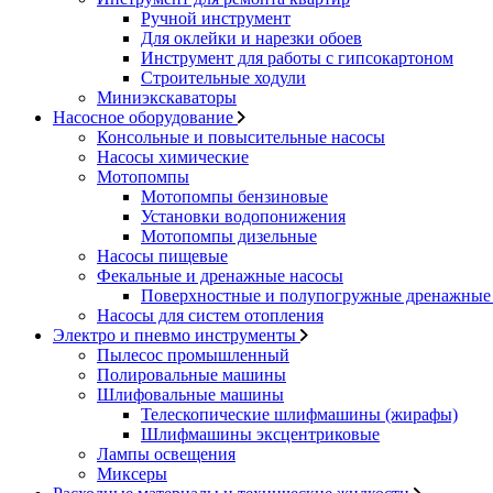
Ручной инструмент
Для оклейки и нарезки обоев
Инструмент для работы с гипсокартоном
Строительные ходули
Миниэкскаваторы
Насосное оборудование
Консольные и повысительные насосы
Насосы химические
Мотопомпы
Мотопомпы бензиновые
Установки водопонижения
Мотопомпы дизельные
Насосы пищевые
Фекальные и дренажные насосы
Поверхностные и полупогружные дренажные 
Насосы для систем отопления
Электро и пневмо инструменты
Пылесос промышленный
Полировальные машины
Шлифовальные машины
Телескопические шлифмашины (жирафы)
Шлифмашины эксцентриковые
Лампы освещения
Миксеры