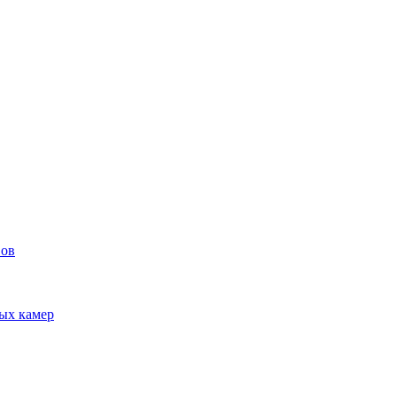
вов
ых камер