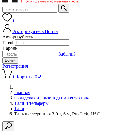
0
Авторизуйтесь
Войти
Авторизуйтесь
Email
Пароль
Забыли?
Регистрация
0
Корзина
0 ₽
Главная
Складская и грузоподъемная техника
Тали и тельферы
Тали
Таль шестеренная 3.0 т, 6 м, Pro Jack, HSC