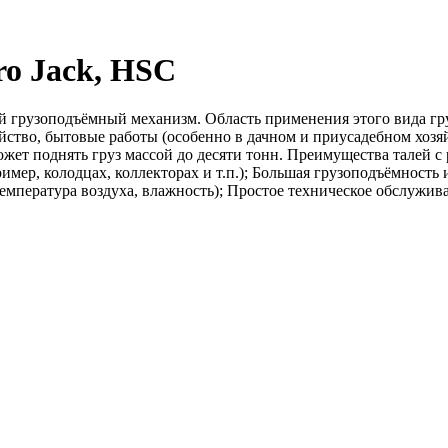
ro Jack, HSC
ый грузоподъёмный механизм. Область применения этого вида г
йство, бытовые работы (особенно в дачном и приусадебном хозяй
жет поднять груз массой до десяти тонн. Преимущества талей с
ер, колодцах, коллекторах и т.п.); Большая грузоподъёмность и
емпература воздуха, влажность); Простое техническое обслужив