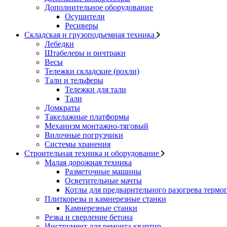
Дополнительное оборудование
Осушители
Ресиверы
Складская и грузоподъемная техника
Лебедки
Штабелеры и ричтраки
Весы
Тележки складские (рохли)
Тали и тельферы
Тележки для тали
Тали
Домкраты
Такелажные платформы
Механизм монтажно-тяговый
Вилочные погрузчики
Системы хранения
Строительная техника и оборудование
Малая дорожная техника
Разметочные машины
Осветительные мачты
Котлы для предварительного разогрева термо
Плиткорезы и камнерезные станки
Камнерезные станки
Резка и сверление бетона
Инструмент для ремонта квартир