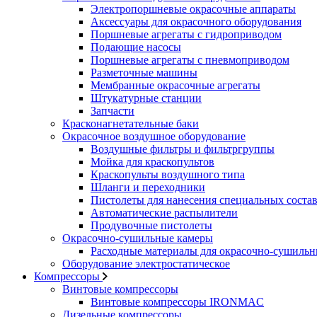
Электропоршневые окрасочные аппараты
Аксессуары для окрасочного оборудования
Поршневые агрегаты с гидроприводом
Подающие насосы
Поршневые агрегаты с пневмоприводом
Разметочные машины
Мембранные окрасочные агрегаты
Штукатурные станции
Запчасти
Красконагнетательные баки
Окрасочное воздушное оборудование
Воздушные фильтры и фильтргруппы
Мойка для краскопультов
Краскопульты воздушного типа
Шланги и переходники
Пистолеты для нанесения специальных соста
Автоматические распылители
Продувочные пистолеты
Окрасочно-сушильные камеры
Расходные материалы для окрасочно-сушильн
Оборудование электростатическое
Компрессоры
Винтовые компрессоры
Винтовые компрессоры IRONMAC
Дизельные компрессоры