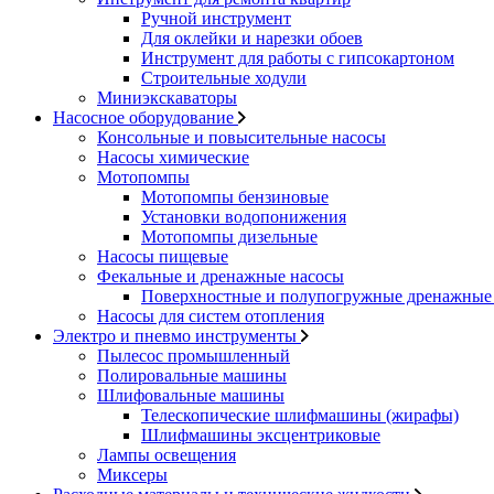
Ручной инструмент
Для оклейки и нарезки обоев
Инструмент для работы с гипсокартоном
Строительные ходули
Миниэкскаваторы
Насосное оборудование
Консольные и повысительные насосы
Насосы химические
Мотопомпы
Мотопомпы бензиновые
Установки водопонижения
Мотопомпы дизельные
Насосы пищевые
Фекальные и дренажные насосы
Поверхностные и полупогружные дренажные 
Насосы для систем отопления
Электро и пневмо инструменты
Пылесос промышленный
Полировальные машины
Шлифовальные машины
Телескопические шлифмашины (жирафы)
Шлифмашины эксцентриковые
Лампы освещения
Миксеры