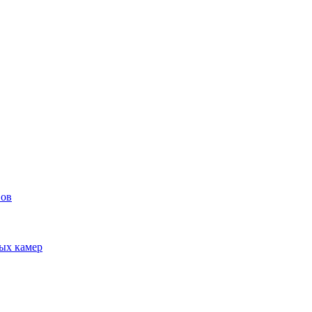
вов
ых камер