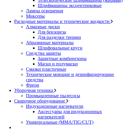
Телескопические шлифмашины (жирафы)
Шлифмашины эксцентриковые
Лампы освещения
Миксеры
Расходные материалы и технические жидкости
Алмазные диски
Для бензореза
Для разделки трещин
Абразивные материалы
Шлифовальные круги
Средства защиты
Защитные комбинезоны
Маски и полумаски
Смазки пластичные
Технические моющие и дезинфицирующие
средства
Фреон
Уборочная техника
Промышленные пылесосы
Сварочное оборудование
Индукционные нагреватели
Аксессуары для индукционных
нагревателей
Универсальные (MMA/TIG/CUT)