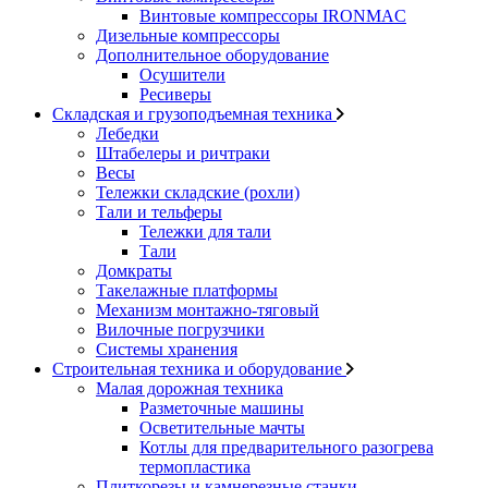
Винтовые компрессоры IRONMAC
Дизельные компрессоры
Дополнительное оборудование
Осушители
Ресиверы
Складская и грузоподъемная техника
Лебедки
Штабелеры и ричтраки
Весы
Тележки складские (рохли)
Тали и тельферы
Тележки для тали
Тали
Домкраты
Такелажные платформы
Механизм монтажно-тяговый
Вилочные погрузчики
Системы хранения
Строительная техника и оборудование
Малая дорожная техника
Разметочные машины
Осветительные мачты
Котлы для предварительного разогрева
термопластика
Плиткорезы и камнерезные станки