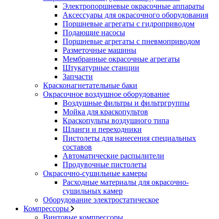
Электропоршневые окрасочные аппараты
Аксессуары для окрасочного оборудования
Поршневые агрегаты с гидроприводом
Подающие насосы
Поршневые агрегаты с пневмоприводом
Разметочные машины
Мембранные окрасочные агрегаты
Штукатурные станции
Запчасти
Красконагнетательные баки
Окрасочное воздушное оборудование
Воздушные фильтры и фильтргруппы
Мойка для краскопультов
Краскопульты воздушного типа
Шланги и переходники
Пистолеты для нанесения специальных
составов
Автоматические распылители
Продувочные пистолеты
Окрасочно-сушильные камеры
Расходные материалы для окрасочно-
сушильных камер
Оборудование электростатическое
Компрессоры
Винтовые компрессоры