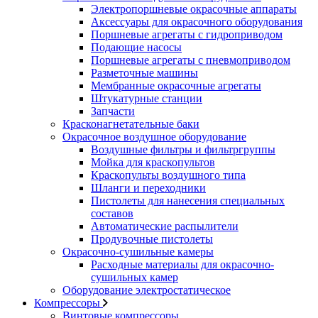
Электропоршневые окрасочные аппараты
Аксессуары для окрасочного оборудования
Поршневые агрегаты с гидроприводом
Подающие насосы
Поршневые агрегаты с пневмоприводом
Разметочные машины
Мембранные окрасочные агрегаты
Штукатурные станции
Запчасти
Красконагнетательные баки
Окрасочное воздушное оборудование
Воздушные фильтры и фильтргруппы
Мойка для краскопультов
Краскопульты воздушного типа
Шланги и переходники
Пистолеты для нанесения специальных
составов
Автоматические распылители
Продувочные пистолеты
Окрасочно-сушильные камеры
Расходные материалы для окрасочно-
сушильных камер
Оборудование электростатическое
Компрессоры
Винтовые компрессоры