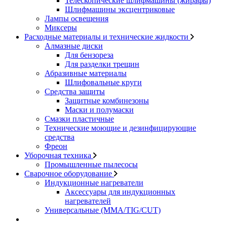
Телескопические шлифмашины (жирафы)
Шлифмашины эксцентриковые
Лампы освещения
Миксеры
Расходные материалы и технические жидкости
Алмазные диски
Для бензореза
Для разделки трещин
Абразивные материалы
Шлифовальные круги
Средства защиты
Защитные комбинезоны
Маски и полумаски
Смазки пластичные
Технические моющие и дезинфицирующие
средства
Фреон
Уборочная техника
Промышленные пылесосы
Сварочное оборудование
Индукционные нагреватели
Аксессуары для индукционных
нагревателей
Универсальные (MMA/TIG/CUT)