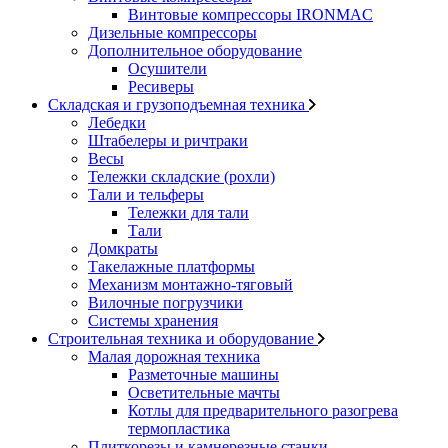
Винтовые компрессоры IRONMAC
Дизельные компрессоры
Дополнительное оборудование
Осушители
Ресиверы
Складская и грузоподъемная техника
Лебедки
Штабелеры и ричтраки
Весы
Тележки складские (рохли)
Тали и тельферы
Тележки для тали
Тали
Домкраты
Такелажные платформы
Механизм монтажно-тяговый
Вилочные погрузчики
Системы хранения
Строительная техника и оборудование
Малая дорожная техника
Разметочные машины
Осветительные мачты
Котлы для предварительного разогрева
термопластика
Плиткорезы и камнерезные станки