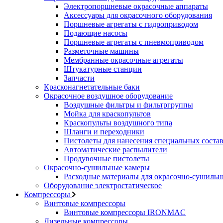
Электропоршневые окрасочные аппараты
Аксессуары для окрасочного оборудования
Поршневые агрегаты с гидроприводом
Подающие насосы
Поршневые агрегаты с пневмоприводом
Разметочные машины
Мембранные окрасочные агрегаты
Штукатурные станции
Запчасти
Красконагнетательные баки
Окрасочное воздушное оборудование
Воздушные фильтры и фильтргруппы
Мойка для краскопультов
Краскопульты воздушного типа
Шланги и переходники
Пистолеты для нанесения специальных соста
Автоматические распылители
Продувочные пистолеты
Окрасочно-сушильные камеры
Расходные материалы для окрасочно-сушильн
Оборудование электростатическое
Компрессоры
Винтовые компрессоры
Винтовые компрессоры IRONMAC
Дизельные компрессоры