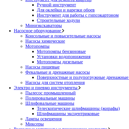
Ручной инструмент
Для оклейки и нарезки обоев
Инструмент для работы с гипсокартоном
Строительные ходули
Миниэкскаваторы
Насосное оборудование
Консольные и повысительные насосы
Насосы химические
Мотопомпы
Мотопомпы бензиновые
Установки водопонижения
Мотопомпы дизельные
Насосы пищевые
Фекальные и дренажные насосы
Поверхностные и полупогружные дренажные 
Насосы для систем отопления
Электро и пневмо инструменты
Пылесос промышленный
Полировальные машины
Шлифовальные машины
Телескопические шлифмашины (жирафы)
Шлифмашины эксцентриковые
Лампы освещения
Миксеры