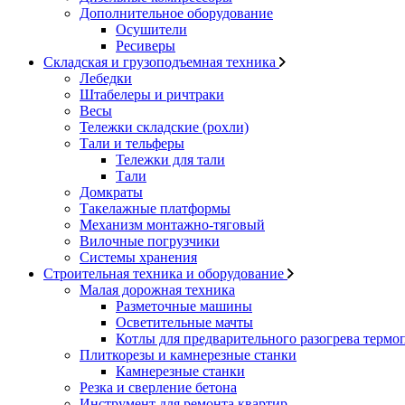
Дополнительное оборудование
Осушители
Ресиверы
Складская и грузоподъемная техника
Лебедки
Штабелеры и ричтраки
Весы
Тележки складские (рохли)
Тали и тельферы
Тележки для тали
Тали
Домкраты
Такелажные платформы
Механизм монтажно-тяговый
Вилочные погрузчики
Системы хранения
Строительная техника и оборудование
Малая дорожная техника
Разметочные машины
Осветительные мачты
Котлы для предварительного разогрева термо
Плиткорезы и камнерезные станки
Камнерезные станки
Резка и сверление бетона
Инструмент для ремонта квартир