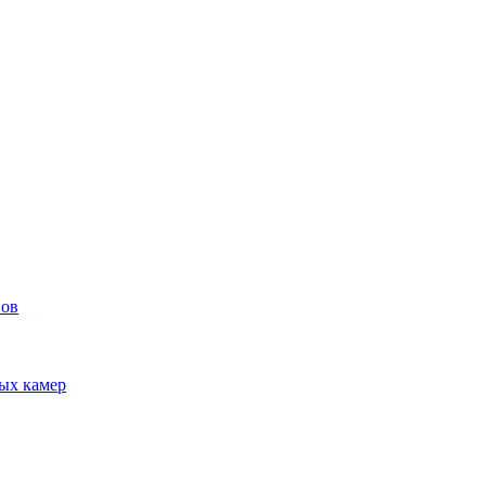
вов
ых камер