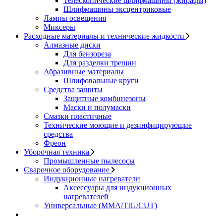
Телескопические шлифмашины (жирафы)
Шлифмашины эксцентриковые
Лампы освещения
Миксеры
Расходные материалы и технические жидкости
Алмазные диски
Для бензореза
Для разделки трещин
Абразивные материалы
Шлифовальные круги
Средства защиты
Защитные комбинезоны
Маски и полумаски
Смазки пластичные
Технические моющие и дезинфицирующие
средства
Фреон
Уборочная техника
Промышленные пылесосы
Сварочное оборудование
Индукционные нагреватели
Аксессуары для индукционных
нагревателей
Универсальные (MMA/TIG/CUT)