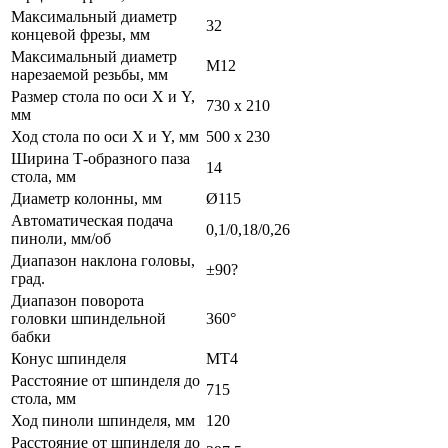
Максимальный диаметр
32
концевой фрезы, мм
Максимальный диаметр
М12
нарезаемой резьбы, мм
Размер стола по оси X и Y,
730 x 210
мм
Ход стола по оси X и Y, мм
500 х 230
Ширина Т-образного паза
14
стола, мм
Диаметр колонны, мм
Ø115
Автоматическая подача
0,1/0,18/0,26
пиноли, мм/об
Диапазон наклона головы,
±90?
град.
Диапазон поворота
головки шпиндельной
360°
бабки
Конус шпинделя
MT4
Расстояние от шпинделя до
715
стола, мм
Ход пиноли шпинделя, мм
120
Расстояние от шпинделя до