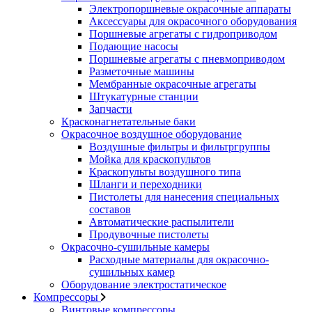
Электропоршневые окрасочные аппараты
Аксессуары для окрасочного оборудования
Поршневые агрегаты с гидроприводом
Подающие насосы
Поршневые агрегаты с пневмоприводом
Разметочные машины
Мембранные окрасочные агрегаты
Штукатурные станции
Запчасти
Красконагнетательные баки
Окрасочное воздушное оборудование
Воздушные фильтры и фильтргруппы
Мойка для краскопультов
Краскопульты воздушного типа
Шланги и переходники
Пистолеты для нанесения специальных
составов
Автоматические распылители
Продувочные пистолеты
Окрасочно-сушильные камеры
Расходные материалы для окрасочно-
сушильных камер
Оборудование электростатическое
Компрессоры
Винтовые компрессоры