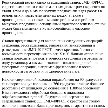
Редукторный вертикально-сверлильный станок JMD-40PFCT
с крестовым столом с максимальным диаметром сверления по
стали 32мм и до 40мм по чугуну, предназначен для работы в
ремонтных и инструментальных цехах, а также в
производственных цехах с мелкосерийным и серийном
выпуском продукции; оснащенный приспособлениями станок
может быть применен в крупносерийном и массовом
производстве.
Станок предназначен для выполнения следующих операций:
сверления, рассверливания, зенкования, зенкерования и
развертывания. JMD-40 PFCT имеет крестовый стол с
возможность перемещения по оси X и Y. Данная исполнение
станка позволить повысить точность сверления заготовки за
одну установку, а так же позволит выполнять простейшие
фрезерные операции, например фрезерование плоской
поверхности заготовки или фрезерование паза.
Наклон сверлильной головки вправо/влево на 90 градусов и
ее поворот вокруг колонны на 360 градусов, а также большое
расстояние от шпинделя до основания в 1180мм обеспечит
Вам возможность обработки большого диапазона
обрабатываемых деталей. Редукторный вертикально-
сверлильный станок JET JMD-40PFCT с крестовым столом
отлично впишется в Ваше производство, а гарантия на станок