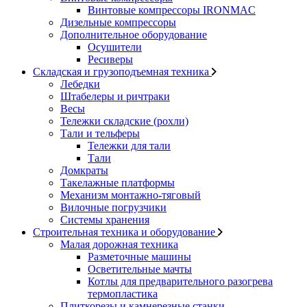
Винтовые компрессоры IRONMAC
Дизельные компрессоры
Дополнительное оборудование
Осушители
Ресиверы
Складская и грузоподъемная техника
Лебедки
Штабелеры и ричтраки
Весы
Тележки складские (рохли)
Тали и тельферы
Тележки для тали
Тали
Домкраты
Такелажные платформы
Механизм монтажно-тяговый
Вилочные погрузчики
Системы хранения
Строительная техника и оборудование
Малая дорожная техника
Разметочные машины
Осветительные мачты
Котлы для предварительного разогрева
термопластика
Плиткорезы и камнерезные станки