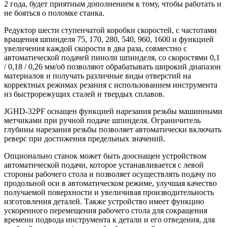
2 года, будет приятным дополнением к тому, чтобы работать и
не бояться о поломке станка.
Редуктор шести ступенчатой коробки скоростей, с частотами
вращения шпинделя 75, 170, 280, 540, 960, 1600 и функцией
увеличения каждой скорости в два раза, совместно с
автоматической подачей пиноли шпинделя, со скоростями 0,1
/ 0,18 / 0,26 мм/об позволяют обрабатывать широкий диапазон
материалов и получать различные виды отверстий на
корректных режимах резания с использованием инструмента
из быстрорежущих сталей и твердых сплавов.
JGHD-32PF оснащен функцией нарезания резьбы машинными
метчиками при ручной подаче шпинделя. Ограничитель
глубины нарезания резьбы позволяет автоматически включать
реверс при достижения предельных значений.
Опционально станок может быть дооснащен устройством
автоматической подачи, которое устанавливается с левой
стороны рабочего стола и позволяет осуществлять подачу по
продольной оси в автоматическом режиме, улучшая качество
получаемой поверхности и увеличивая производительность
изготовления деталей. Также устройство имеет функцию
ускоренного перемещения рабочего стола для сокращения
времени подвода инструмента к детали и его отведения, для