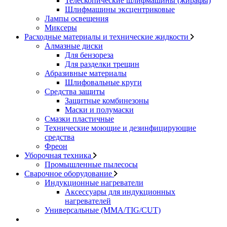
Телескопические шлифмашины (жирафы)
Шлифмашины эксцентриковые
Лампы освещения
Миксеры
Расходные материалы и технические жидкости
Алмазные диски
Для бензореза
Для разделки трещин
Абразивные материалы
Шлифовальные круги
Средства защиты
Защитные комбинезоны
Маски и полумаски
Смазки пластичные
Технические моющие и дезинфицирующие
средства
Фреон
Уборочная техника
Промышленные пылесосы
Сварочное оборудование
Индукционные нагреватели
Аксессуары для индукционных
нагревателей
Универсальные (MMA/TIG/CUT)