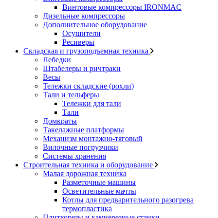
Винтовые компрессоры IRONMAC
Дизельные компрессоры
Дополнительное оборудование
Осушители
Ресиверы
Складская и грузоподъемная техника
Лебедки
Штабелеры и ричтраки
Весы
Тележки складские (рохли)
Тали и тельферы
Тележки для тали
Тали
Домкраты
Такелажные платформы
Механизм монтажно-тяговый
Вилочные погрузчики
Системы хранения
Строительная техника и оборудование
Малая дорожная техника
Разметочные машины
Осветительные мачты
Котлы для предварительного разогрева
термопластика
Плиткорезы и камнерезные станки