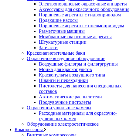
Электропоршневые окрасочные аппараты
Аксессуары для окрасочного оборудования
Поршневые агрегаты с гидроприводом
Подающие насосы
Поршневые агрегаты с пневмоприводом
Разметочные машины
Мембранные окрасочные агрегаты
Штукатурные станции
Запчасти
Красконагнетательные баки
Окрасочное воздушное оборудование
Воздушные фильтры и фильтргруппы
Мойка для краскопультов
Краскопульты воздушного типа
Шланги и переходники
Пистолеты для нанесения специальных
составов
Автоматические распылители
Продувочные пистолеты
Окрасочно-сушильные камеры
Расходные материалы для окрасочно-
сушильных камер
Оборудование электростатическое
Компрессоры
Винтовые компрессоры