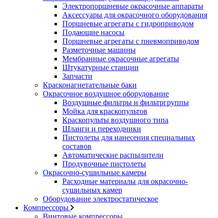
Электропоршневые окрасочные аппараты
Аксессуары для окрасочного оборудования
Поршневые агрегаты с гидроприводом
Подающие насосы
Поршневые агрегаты с пневмоприводом
Разметочные машины
Мембранные окрасочные агрегаты
Штукатурные станции
Запчасти
Красконагнетательные баки
Окрасочное воздушное оборудование
Воздушные фильтры и фильтргруппы
Мойка для краскопультов
Краскопульты воздушного типа
Шланги и переходники
Пистолеты для нанесения специальных
составов
Автоматические распылители
Продувочные пистолеты
Окрасочно-сушильные камеры
Расходные материалы для окрасочно-
сушильных камер
Оборудование электростатическое
Компрессоры
Винтовые компрессоры