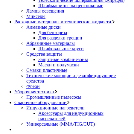
Телескопические шлифмашины (жирафы)
Шлифмашины эксцентриковые
Лампы освещения
Миксеры
Расходные материалы и технические жидкости
Алмазные диски
Для бензореза
Для разделки трещин
Абразивные материалы
Шлифовальные круги
Средства защиты
Защитные комбинезоны
Маски и полумаски
Смазки пластичные
Технические моющие и дезинфицирующие
средства
Фреон
Уборочная техника
Промышленные пылесосы
Сварочное оборудование
Индукционные нагреватели
Аксессуары для индукционных
нагревателей
Универсальные (MMA/TIG/CUT)