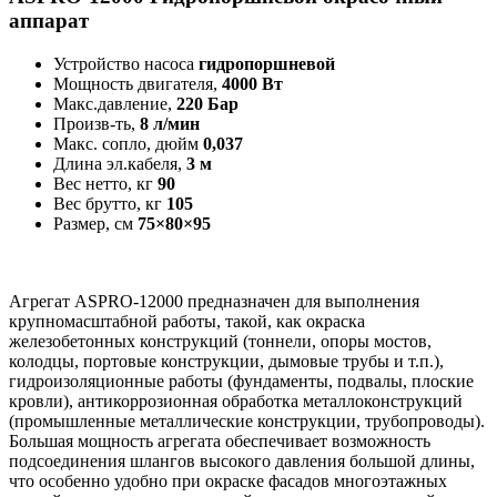
аппарат
Устройство насоса
гидропоршневой
Мощность двигателя,
4000 Вт
Макс.давление,
220 Бар
Произв-ть,
8 л/мин
Макс. сопло, дюйм
0,037
Длина эл.кабеля,
3 м
Вес нетто, кг
90
Вес брутто, кг
105
Размер, см
75×80×95
Агрегат ASPRO-12000 предназначен для выполнения
крупномасштабной работы, такой, как окраска
железобетонных конструкций (тоннели, опоры мостов,
колодцы, портовые конструкции, дымовые трубы и т.п.),
гидроизоляционные работы (фундаменты, подвалы, плоские
кровли), антикоррозионная обработка металлоконструкций
(промышленные металлические конструкции, трубопроводы).
Большая мощность агрегата обеспечивает возможность
подсоединения шлангов высокого давления большой длины,
что особенно удобно при окраске фасадов многоэтажных