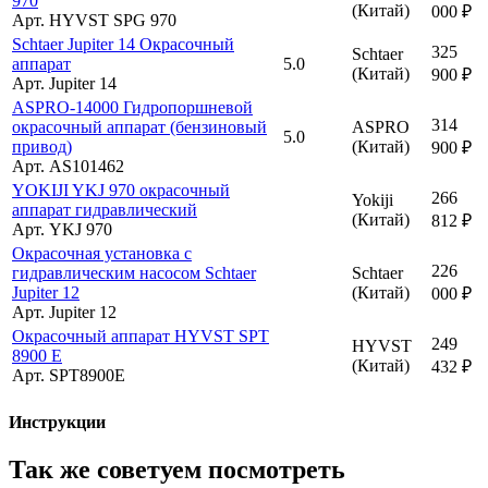
970
(Китай)
000 ₽
Арт. HYVST SPG 970
Schtaer Jupiter 14 Окрасочный
325
Schtaer
аппарат
5.0
(Китай)
900 ₽
Арт. Jupiter 14
ASPRO-14000 Гидропоршневой
314
окрасочный аппарат (бензиновый
ASPRO
5.0
привод)
(Китай)
900 ₽
Арт. AS101462
YOKIJI YKJ 970 окрасочный
266
Yokiji
аппарат гидравлический
(Китай)
812 ₽
Арт. YKJ 970
Окрасочная установка с
226
гидравлическим насосом Schtaer
Schtaer
Jupiter 12
(Китай)
000 ₽
Арт. Jupiter 12
Окрасочный аппарат HYVST SPT
249
HYVST
8900 E
(Китай)
432 ₽
Арт. SPT8900E
Инструкции
Так же советуем посмотреть