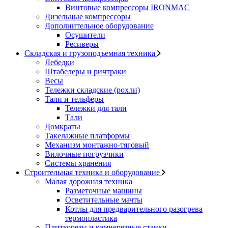
Винтовые компрессоры IRONMAC
Дизельные компрессоры
Дополнительное оборудование
Осушители
Ресиверы
Складская и грузоподъемная техника
Лебедки
Штабелеры и ричтраки
Весы
Тележки складские (рохли)
Тали и тельферы
Тележки для тали
Тали
Домкраты
Такелажные платформы
Механизм монтажно-тяговый
Вилочные погрузчики
Системы хранения
Строительная техника и оборудование
Малая дорожная техника
Разметочные машины
Осветительные мачты
Котлы для предварительного разогрева
термопластика
Плиткорезы и камнерезные станки