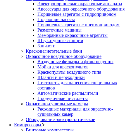
Электропоршневые окрасочные аппараты
Аксессуары для окрасочного оборудования
Поршневые агрегаты с гидроприводом
Подающие насосы
Поршневые агрегаты с пневмоприводом
Разметочные машины
Мембранные окрасочные агрегаты
Штукатурные станции
Запчасти
Красконагнетательные баки
Окрасочное воздушное оборудование
Воздушные фильтры и фильтргруппы
Мойка для краскопультов
Краскопульты воздушного типа
Шланги и переходники
Пистолеты для нанесения специальных
составов
Автоматические распылители
Продувочные пистолеты
Окрасочно-сушильные камеры
Расходные материалы для окрасочно-
сушильных камер
Оборудование электростатическое
Компрессоры
Винтовые компрессоры