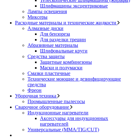
Телескопические шлифмашины (жирафы)
Шлифмашины эксцентриковые
Лампы освещения
Миксеры
Расходные материалы и технические жидкости
Алмазные диски
Для бензореза
Для разделки трещин
Абразивные материалы
Шлифовальные круги
Средства защиты
Защитные комбинезоны
Маски и полумаски
Смазки пластичные
Технические моющие и дезинфицирующие
средства
Фреон
Уборочная техника
Промышленные пылесосы
Сварочное оборудование
Индукционные нагреватели
Аксессуары для индукционных
нагревателей
Универсальные (MMA/TIG/CUT)