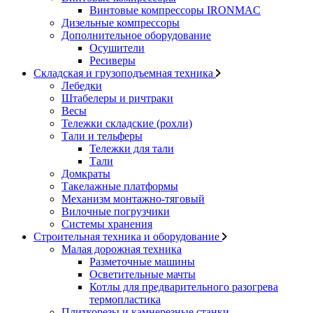
Винтовые компрессоры IRONMAC
Дизельные компрессоры
Дополнительное оборудование
Осушители
Ресиверы
Складская и грузоподъемная техника
Лебедки
Штабелеры и ричтраки
Весы
Тележки складские (рохли)
Тали и тельферы
Тележки для тали
Тали
Домкраты
Такелажные платформы
Механизм монтажно-тяговый
Вилочные погрузчики
Системы хранения
Строительная техника и оборудование
Малая дорожная техника
Разметочные машины
Осветительные мачты
Котлы для предварительного разогрева
термопластика
Плиткорезы и камнерезные станки