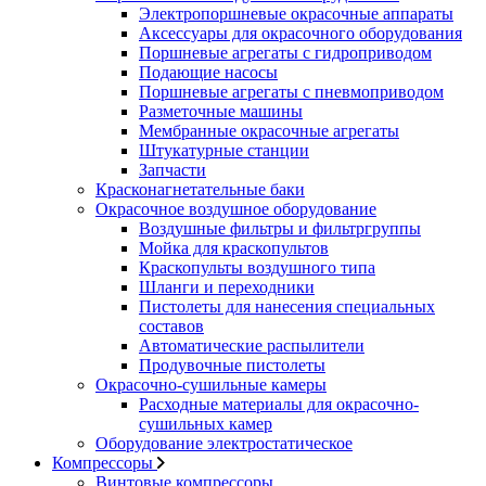
Электропоршневые окрасочные аппараты
Аксессуары для окрасочного оборудования
Поршневые агрегаты с гидроприводом
Подающие насосы
Поршневые агрегаты с пневмоприводом
Разметочные машины
Мембранные окрасочные агрегаты
Штукатурные станции
Запчасти
Красконагнетательные баки
Окрасочное воздушное оборудование
Воздушные фильтры и фильтргруппы
Мойка для краскопультов
Краскопульты воздушного типа
Шланги и переходники
Пистолеты для нанесения специальных
составов
Автоматические распылители
Продувочные пистолеты
Окрасочно-сушильные камеры
Расходные материалы для окрасочно-
сушильных камер
Оборудование электростатическое
Компрессоры
Винтовые компрессоры