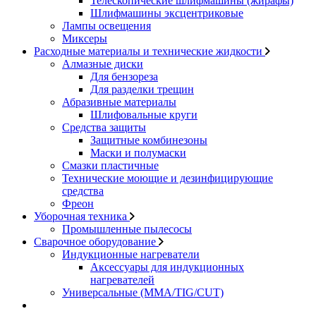
Телескопические шлифмашины (жирафы)
Шлифмашины эксцентриковые
Лампы освещения
Миксеры
Расходные материалы и технические жидкости
Алмазные диски
Для бензореза
Для разделки трещин
Абразивные материалы
Шлифовальные круги
Средства защиты
Защитные комбинезоны
Маски и полумаски
Смазки пластичные
Технические моющие и дезинфицирующие
средства
Фреон
Уборочная техника
Промышленные пылесосы
Сварочное оборудование
Индукционные нагреватели
Аксессуары для индукционных
нагревателей
Универсальные (MMA/TIG/CUT)