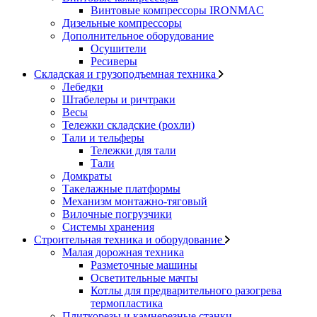
Винтовые компрессоры IRONMAC
Дизельные компрессоры
Дополнительное оборудование
Осушители
Ресиверы
Складская и грузоподъемная техника
Лебедки
Штабелеры и ричтраки
Весы
Тележки складские (рохли)
Тали и тельферы
Тележки для тали
Тали
Домкраты
Такелажные платформы
Механизм монтажно-тяговый
Вилочные погрузчики
Системы хранения
Строительная техника и оборудование
Малая дорожная техника
Разметочные машины
Осветительные мачты
Котлы для предварительного разогрева
термопластика
Плиткорезы и камнерезные станки