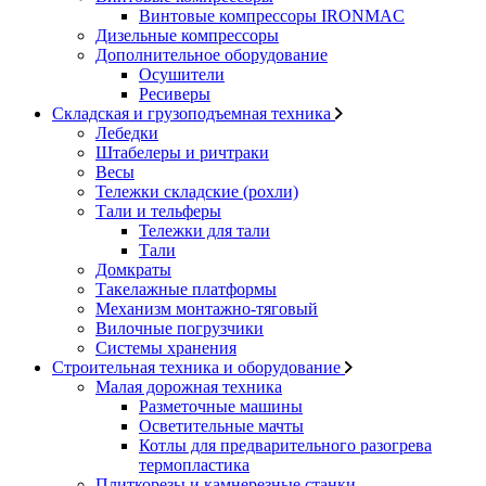
Винтовые компрессоры IRONMAC
Дизельные компрессоры
Дополнительное оборудование
Осушители
Ресиверы
Складская и грузоподъемная техника
Лебедки
Штабелеры и ричтраки
Весы
Тележки складские (рохли)
Тали и тельферы
Тележки для тали
Тали
Домкраты
Такелажные платформы
Механизм монтажно-тяговый
Вилочные погрузчики
Системы хранения
Строительная техника и оборудование
Малая дорожная техника
Разметочные машины
Осветительные мачты
Котлы для предварительного разогрева
термопластика
Плиткорезы и камнерезные станки