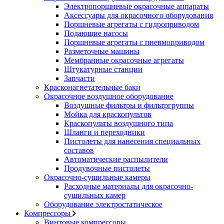
Электропоршневые окрасочные аппараты
Аксессуары для окрасочного оборудования
Поршневые агрегаты с гидроприводом
Подающие насосы
Поршневые агрегаты с пневмоприводом
Разметочные машины
Мембранные окрасочные агрегаты
Штукатурные станции
Запчасти
Красконагнетательные баки
Окрасочное воздушное оборудование
Воздушные фильтры и фильтргруппы
Мойка для краскопультов
Краскопульты воздушного типа
Шланги и переходники
Пистолеты для нанесения специальных
составов
Автоматические распылители
Продувочные пистолеты
Окрасочно-сушильные камеры
Расходные материалы для окрасочно-
сушильных камер
Оборудование электростатическое
Компрессоры
Винтовые компрессоры