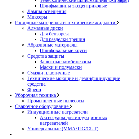
Телескопические шлифмашины (жирафы)
Шлифмашины эксцентриковые
Лампы освещения
Миксеры
Расходные материалы и технические жидкости
Алмазные диски
Для бензореза
Для разделки трещин
Абразивные материалы
Шлифовальные круги
Средства защиты
Защитные комбинезоны
Маски и полумаски
Смазки пластичные
Технические моющие и дезинфицирующие
средства
Фреон
Уборочная техника
Промышленные пылесосы
Сварочное оборудование
Индукционные нагреватели
Аксессуары для индукционных
нагревателей
Универсальные (MMA/TIG/CUT)