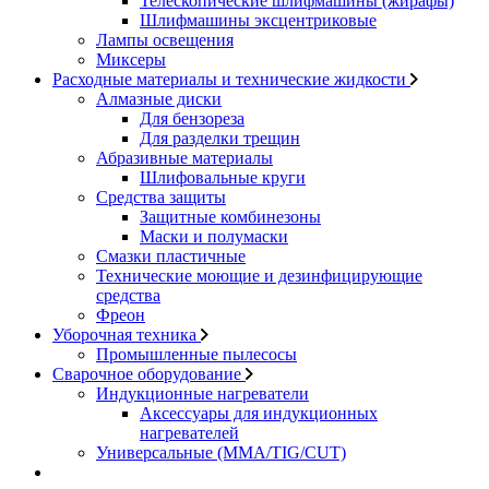
Телескопические шлифмашины (жирафы)
Шлифмашины эксцентриковые
Лампы освещения
Миксеры
Расходные материалы и технические жидкости
Алмазные диски
Для бензореза
Для разделки трещин
Абразивные материалы
Шлифовальные круги
Средства защиты
Защитные комбинезоны
Маски и полумаски
Смазки пластичные
Технические моющие и дезинфицирующие
средства
Фреон
Уборочная техника
Промышленные пылесосы
Сварочное оборудование
Индукционные нагреватели
Аксессуары для индукционных
нагревателей
Универсальные (MMA/TIG/CUT)