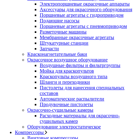
Электропоршневые окрасочные аппараты
Аксессуары для окрасочного оборудования
Поршневые агрегаты с гидроприводом
Подающие насосы
Поршневые агрегаты с пневмоприводом
Разметочные машины
Мембранные окрасочные агрегаты
Штукатурные станции
Запчасти
Красконагнетательные баки
Окрасочное воздушное оборудование
Воздушные фильтры и фильтргруппы
Мойка для краскопультов
Краскопульты воздушного типа
Шланги и переходники
Пистолеты для нанесения специальных
составов
Автоматические распылители
Продувочные пистолеты
Окрасочно-сушильные камеры
Расходные материалы для окрасочно-
сушильных камер
Оборудование электростатическое
Компрессоры
Винтовые компрессоры