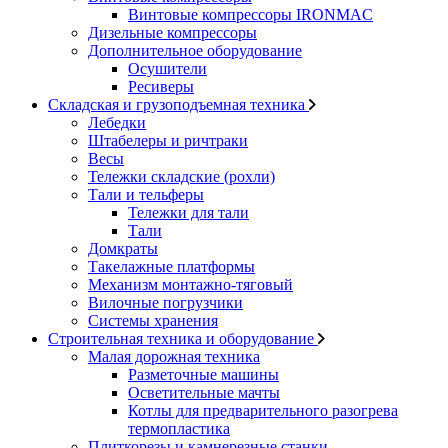
Винтовые компрессоры IRONMAC
Дизельные компрессоры
Дополнительное оборудование
Осушители
Ресиверы
Складская и грузоподъемная техника
Лебедки
Штабелеры и ричтраки
Весы
Тележки складские (рохли)
Тали и тельферы
Тележки для тали
Тали
Домкраты
Такелажные платформы
Механизм монтажно-тяговый
Вилочные погрузчики
Системы хранения
Строительная техника и оборудование
Малая дорожная техника
Разметочные машины
Осветительные мачты
Котлы для предварительного разогрева
термопластика
Плиткорезы и камнерезные станки